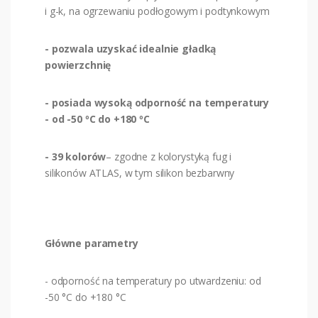
i g-k, na ogrzewaniu podłogowym i podtynkowym
- pozwala uzyskać idealnie gładką
powierzchnię
- posiada wysoką odporność na temperatury
- od -50 ºC do +180 ºC
- 39 kolorów
– zgodne z kolorystyką fug i
silikonów ATLAS, w tym silikon bezbarwny
Główne parametry
- odporność na temperatury po utwardzeniu: od
-50 °C do +180 °C