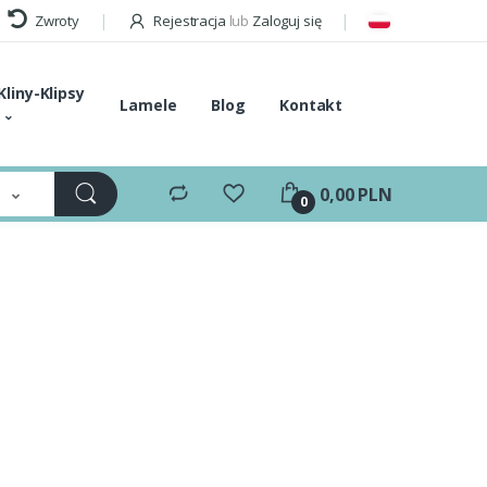
Zwroty
Rejestracja
lub
Zaloguj się
Kliny-Klipsy
Lamele
Blog
Kontakt
e
0,00 PLN
0