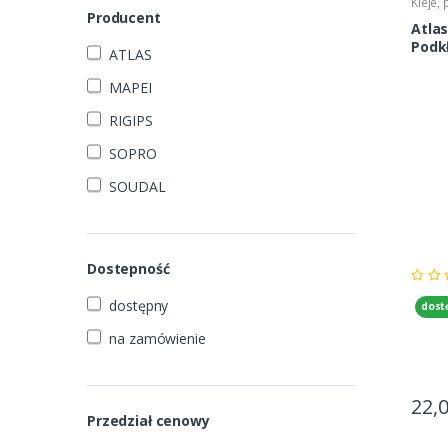
Kleje,
Producent
Atla
Podk
ATLAS
MAPEI
RIGIPS
SOPRO
SOUDAL
Dostepność
dostępny
dost
na zamówienie
22,
Przedział cenowy