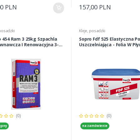
00 PLN
157,00 PLN
 posadzki
Kleje, posadzki
o 454 Ram 3 25kg Szpachla
Sopro Fdf 525 Elastyczna P
wnawcza I Renowacyjna 3-
Uszczelniająca - Folia W Pły
 Sch.2h
20kg
(0)
(0)
ępny
na zamówienie