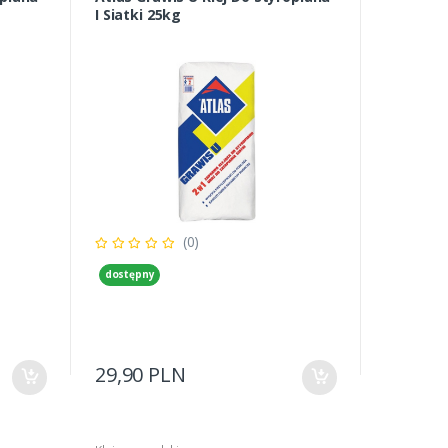
I Siatki 25kg
(0)
dostępny
29,90 PLN