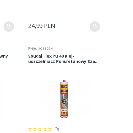
24,99 PLN
Kleje, posadzki
Soudal Flex Pu 40 Klej-
uszczelniacz Poliuretanowy Szary
300ml
(0)