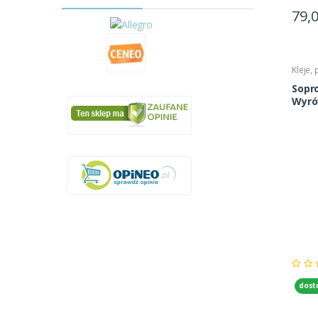
79,
Kleje,
Sopr
Wyró
60mm
dost