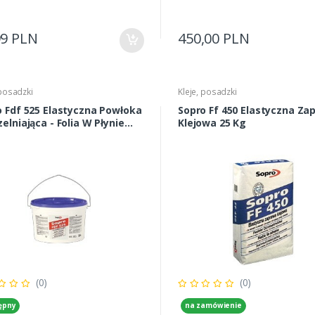
99 PLN
450,00 PLN
 posadzki
Kleje, posadzki
o Fdf 525 Elastyczna Powłoka
Sopro Ff 450 Elastyczna Za
elniająca - Folia W Płynie
Klejowa 25 Kg
(0)
(0)
ępny
na zamówienie