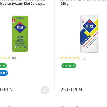
koelastyczny Klej żelowy
25kg
ztałcalny
(0)
(0)
ępny
dostępny
seller
90 PLN
25,00 PLN