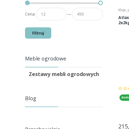
Kleje,
Cena:
—
Atla
2x2k
Filtruj
Meble ogrodowe
Zestawy mebli ogrodowych
Blog
dost
215