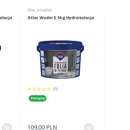
Kleje, posadzki
olacja
Atlas Woder E 5kg Hydroizolacja
(0)
dostępny
109,00 PLN