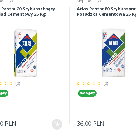
 posadzki
Kleje, posadzki
s Postar 20 Szybkoschnący
Atlas Postar 80 Szybkospr
ład Cementowy 25 Kg
Posadzka Cementowa 25 K
(0)
(0)
ępny
dostępny
00 PLN
36,00 PLN