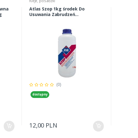
Kleje, posadzki
awna
Atlas Szop 1kg środek Do
g
Usuwania Zabrudzeń
Cementowych
(0)
dostępny
12,00 PLN