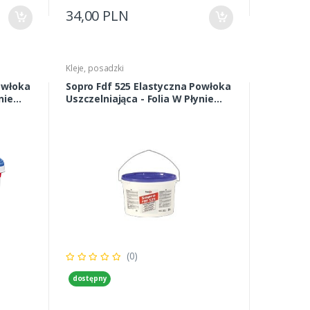
34,00 PLN
Kleje, posadzki
owłoka
Sopro Fdf 525 Elastyczna Powłoka
nie
Uszczelniająca - Folia W Płynie
3kg
(0)
dostępny