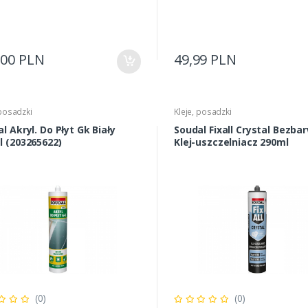
,00 PLN
49,99 PLN
 posadzki
Kleje, posadzki
l Akryl. Do Płyt Gk Biały
Soudal Fixall Crystal Bezbarwny
l (203265622)
Klej-uszczelniacz 290ml
(0)
(0)