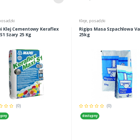
 posadzki
Kleje, posadzki
i Klej Cementowy Keraflex
Rigips Masa Szpachlowa Va
S1 Szary 25 Kg
25kg
(0)
(0)
ępny
dostępny