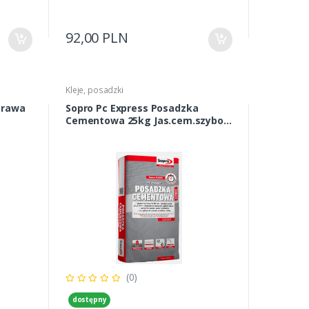
92,00 PLN
Kleje, posadzki
prawa
Sopro Pc Express Posadzka
Cementowa 25kg Jas.cem.szybo
Wiążący 10-100mm
(0)
dostępny