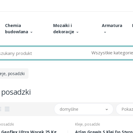
Chemia
Mozaiki i
Armatura
budowlana
dekoracje
Wszystkie kategori
leje, posadzki
, posadzki
domyślne
Pokaz
 posadzki
Kleje, posadzki
 Geoflex Ultra Worek 25 Kg
Atlas Grawis S Klej Do Styr