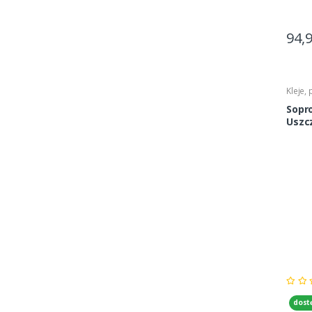
94,
Kleje,
Sopr
Uszcz
5kg
dost