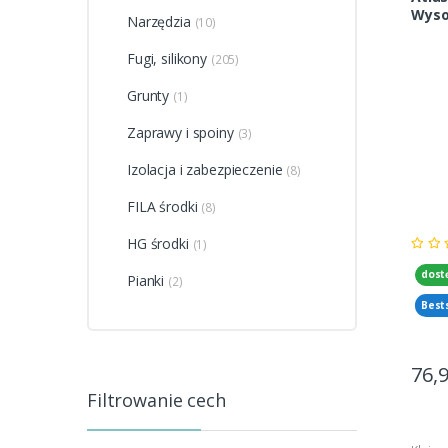
Wyso
Narzędzia
(10)
Odks
Fugi, silikony
(205)
Grunty
(1)
Zaprawy i spoiny
(3)
Izolacja i zabezpieczenie
(8)
FILA środki
(8)
HG środki
(1)
dost
Pianki
(2)
Best
76,
Filtrowanie cech