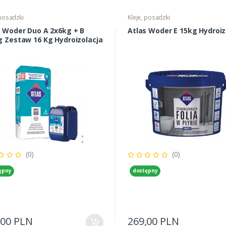
 posadzki
Kleje, posadzki
s Woder Duo A 2x6kg + B
Atlas Woder E 15kg Hydroiz
g Zestaw 16 Kg Hydroizolacja
(0)
(0)
ępny
dostępny
,00 PLN
269,00 PLN