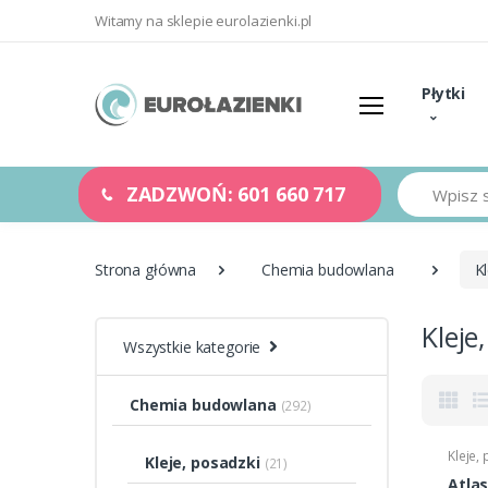
Witamy na sklepie eurolazienki.pl
Płytki
Szukaj
ZADZWOŃ: 601 660 717
Strona główna
Chemia budowlana
K
Kleje
Wszystkie kategorie
Chemia budowlana
(292)
Kleje,
Kleje, posadzki
(21)
Atlas