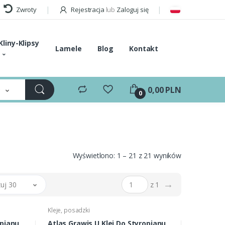
Zwroty
Rejestracja
lub
Zaloguj się
Kliny-Klipsy
Lamele
Blog
Kontakt
e
0,00 PLN
0
Wyświetlono: 1 – 21 z 21 wyników
→
uj 30
z 1
Kleje, posadzki
opianu
Atlas Grawis U Klej Do Styropianu