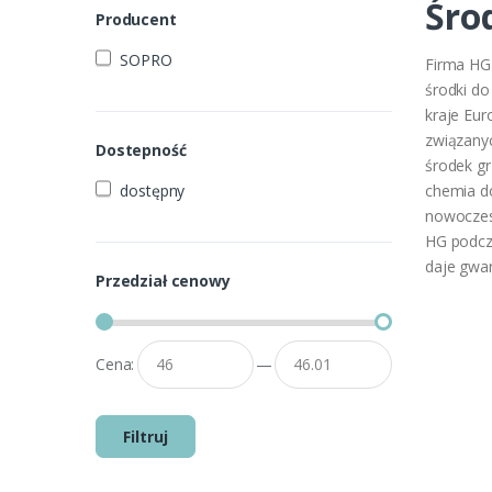
Środ
Producent
SOPRO
Firma HG 
środki do
kraje Eur
związanyc
Dostepność
środek gr
dostępny
chemia do
nowoczesn
HG podcz
daje gwar
Przedział cenowy
Cena:
—
Filtruj