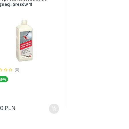
gnacji Gresów 1l
(0)
ępny
00 PLN