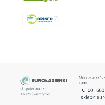
Masz pytania? Sk
nami!
ul. Społeczna 15a
601 660
43-220 Świerczyniec
sklep@euro