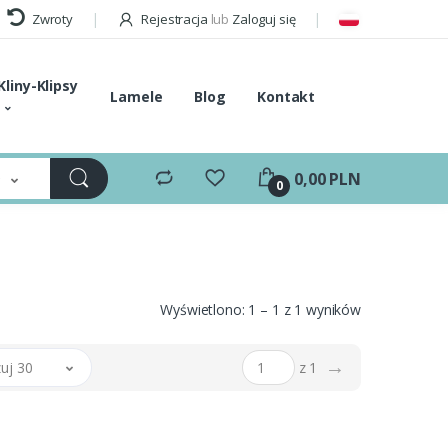
Zwroty
Rejestracja
lub
Zaloguj się
Kliny-Klipsy
Lamele
Blog
Kontakt
e
0,00 PLN
0
Wyświetlono: 1 – 1 z 1 wyników
→
uj 30
z 1