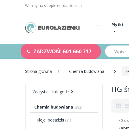
Witamy na sklepie eurolazienki.pl
Płytki
Szukaj
ZADZWOŃ: 601 660 717
Strona główna
Chemia budowlana
H
HG ś
Wszystkie kategorie
Chemia budowlana
(292)
Kleje, posadzki
(21)
HG śro
Sopr