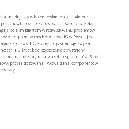
iba znajduje się w holenderskim mieście Almere. HG
 postanowiła rozszerzyć swoją działalność na kolejne
omagają polskim klientom w rozwiązywaniu problemów
bardziej rozpoznawalnych środków HG w Polsce jest
iałania środków HG, której nie gwarantuje zwykła
unktach. HG środek do czyszczenia powstaje w
oratorium, nad którym czuwa sztab specjalistów. Środki
terowy proces dozowania i wytwarzania komponentów
reparaty HG.