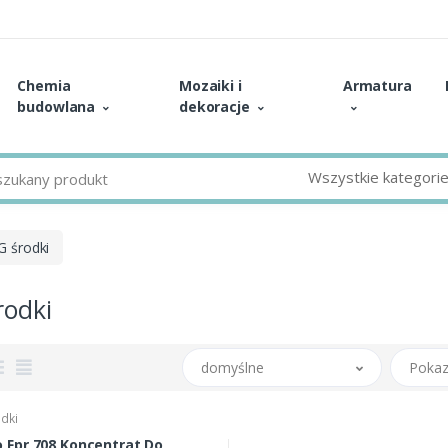
Chemia
Mozaiki i
Armatura
budowlana
dekoracje
Wszystkie kategori
G środki
rodki
domyślne
Pokaz
dki
o Fpr 708 Koncentrat Do