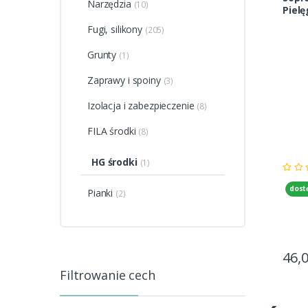
Narzędzia
(10)
Pielę
Fugi, silikony
(205)
Grunty
(1)
Zaprawy i spoiny
(3)
Izolacja i zabezpieczenie
(8)
FILA środki
(8)
HG środki
(1)
dost
Pianki
(2)
46,
Filtrowanie cech