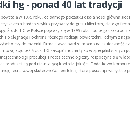
ki hg - ponad 40 lat tradycji
powstała w 1975 roku, od samego początku działalności główna siedz
 czyszczenia bardzo szybko przypadły do gustu klientom, dlatego firma
opy. Środki HG w Polsce pojawiły się w 1999 roku i od tego czasu p
h z pielęgnacją i ochroną różnego rodzaju powierzchni. Jednym z naj
zybobójczy do łazienki. Firma stawia bardzo mocno na skuteczność dz
mowa, stąd też środki HG zakupić można tylko w specjalistycznych p
ej technologii produkcji. Proces technologiczny rozpoczyna się w lab
as produkcji są pod nieustającą kontrolą jakości. Dodatkowo kompu
ancję jednakowej skuteczności i perfekcji, które posiadają wszystkie p