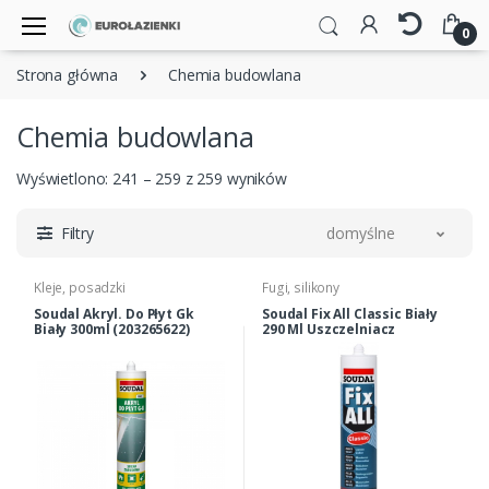
0
Strona główna
Chemia budowlana
Chemia budowlana
Wyświetlono: 241 – 259 z 259 wyników
Filtry
domyślne
Kleje, posadzki
Fugi, silikony
Soudal Akryl. Do Płyt Gk
Soudal Fix All Classic Biały
Biały 300ml (203265622)
290 Ml Uszczelniacz