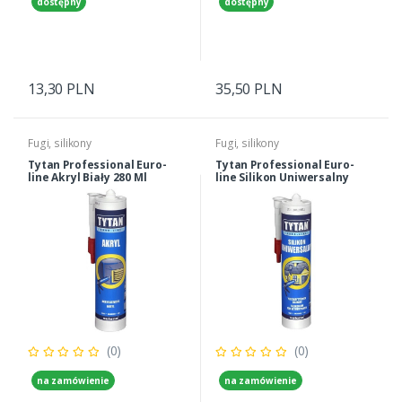
dostępny
dostępny
13,30 PLN
35,50 PLN
Fugi, silikony
Fugi, silikony
Tytan Professional Euro-
Tytan Professional Euro-
line Akryl Biały 280 Ml
line Silikon Uniwersalny
Bezbarwny 280 Ml
(0)
(0)
na zamówienie
na zamówienie