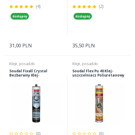
(4)
(2)
dostępny
dostępny
31,00 PLN
35,50 PLN
Kleje, posadzki
Kleje, posadzki
Soudal Fixall Crystal
Soudal Flex Pu 40 Klej-
Bezbarwny Klej-
uszczelniacz Poliuretanowy
uszczelniacz 290ml
Szary 300ml
(0)
(0)