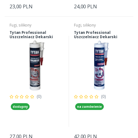
23,00 PLN
24,00 PLN
Fugi, silikony
Fugi, silikony
Tytan Professional
Tytan Professional
Uszczelniacz Dekarski
Uszczelniacz Dekarski
Kauczukowy Brązowy 280 Ml
Specjalistyczny Bezbarwny
280 Ml
(0)
(0)
dostępny
na zamówienie
27,00 PLN
42,00 PLN