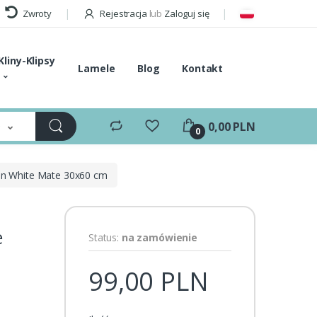
Zwroty
Rejestracja
lub
Zaloguj się
Kliny-Klipsy
Lamele
Blog
Kontakt
e
0,00 PLN
0
on White Mate 30x60 cm
e
Status:
na zamówienie
99,00 PLN