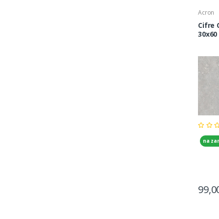
Acron
Cifre
30x60
na za
99,0