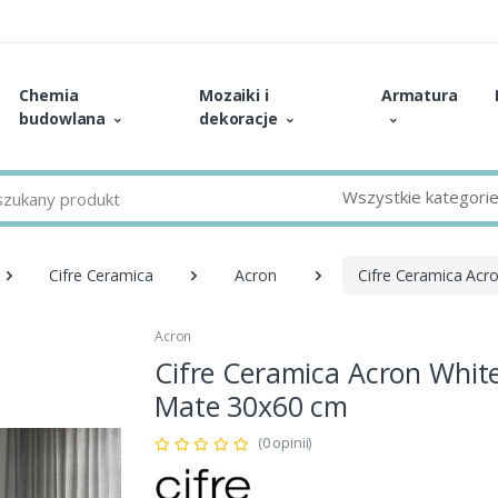
Chemia
Mozaiki i
Armatura
budowlana
dekoracje
Wszystkie kategori
Cifre Ceramica
Acron
Cifre Ceramica Acr
Acron
Cifre Ceramica Acron Whit
Mate 30x60 cm
(0 opinii)