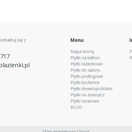
ontaktuj się z
Menu
I
Mapa strony
P
 717
Płytki na balkon
R
lazienki.pl
Płytki łazienkowe
Płytki do salonu
Płytki podłogowe
Płytki kuchenne
Płytki drewnopodobne
Płytki na zewnątrz
Płytki tarasowe
BLOG
Sklep internetowy CStore