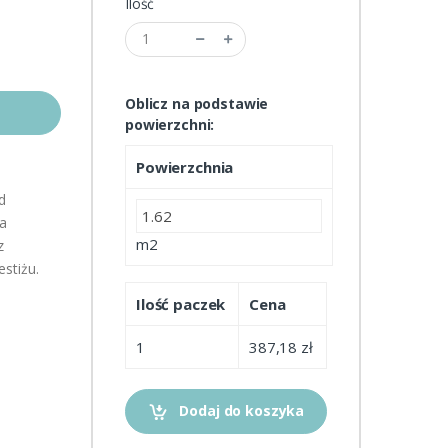
Ilość
Oblicz na podstawie
powierzchni:
Powierzchnia
d
ka
m2
z
stiżu.
Ilość paczek
Cena
1
387,18 zł
Dodaj do koszyka