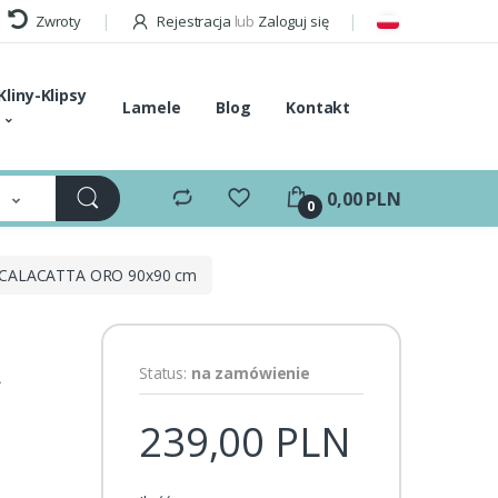
Zwroty
Rejestracja
lub
Zaloguj się
Kliny-Klipsy
Lamele
Blog
Kontakt
e
0,00 PLN
0
 CALACATTA ORO 90x90 cm
A
Status:
na zamówienie
239,00 PLN