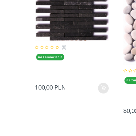
(0)
na zamówienie
na za
100,00 PLN
80,0