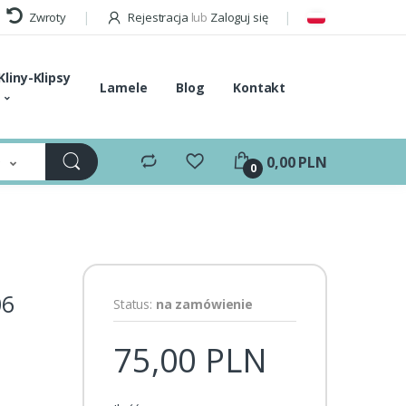
Zwroty
Rejestracja
lub
Zaloguj się
Kliny-Klipsy
Lamele
Blog
Kontakt
e
0,00 PLN
0
06
Status:
na zamówienie
75,00 PLN