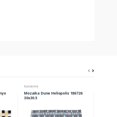
Kamienne
Kamienne
nyx
Mozaika Dune Heliopolis 186726
Mozaika 
30x30.5
Eastern 