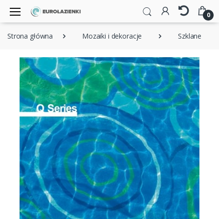
0
Strona główna
Mozaiki i dekoracje
Szklane