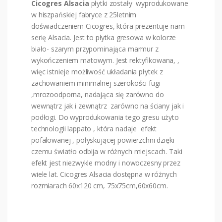
Cicogres Alsacia
płytki zostały wyprodukowane
w hiszpańskiej fabryce z 25letnim
doświadczeniem Cicogres, która prezentuje nam
serię Alsacia. Jest to płytka gresowa w kolorze
biało- szarym przypominająca marmur z
wykończeniem matowym. Jest rektyfikowana, ,
więc istnieje możliwość układania płytek z
zachowaniem minimalnej szerokości fugi
,mrozoodporna, nadająca się zarówno do
wewnątrz jak i zewnątrz zarówno na ściany jak i
podłogi. Do wyprodukowania tego gresu użyto
technologii lappato , która nadaje efekt
pofalowanej , połyskującej powierzchni dzięki
czemu światło odbija w różnych miejscach. Taki
efekt jest niezwykle modny i nowoczesny przez
wiele lat. Cicogres Alsacia dostępna w różnych
rozmiarach 60x120 cm, 75x75cm,60x60cm.