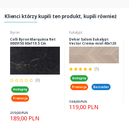
Klienci którzy kupili ten produkt, kupili również
Byron
Eukalypt
Colli Byron Marquinia Ret
Dekor Saloni Eukalypt
0005150 60x119.5 Cm
Vector Crema-miel 40x120
Cm
(5)
dostępny
(0)
Promocja
Bestseller
dostępny
Promocja
134,00 PLN
119,00 PLN
219,00 PLN
189,00 PLN