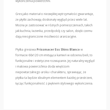
wykończenia powierzchni.
Gres jako materiał o niezwykłej wytrzymałości gwarantuje,
że płytki zachowają doskonały wygląd przez wiele lat.
Można je zastosować w różnych pomieszczeniach, takich
jak kuchnia, łazienka, przedpokój czy salon, dzięki czemu
dają nieograniczone możliwości aranżacyjne.
Płytka gresowa
Prissmacer Ess Shins Blanco
w
formacie 60x120 cm imitująca kamień w odcieniu bieli, to
funkcjonalne i estetyczne rozwiązanie. Jej naturalny wygląd
i matowa powierzchnia doda wnętrzom
niepowtarzalnego uroku i charakteru, sprawiając, że
płytka ta będzie idealnym elementem każdej przestrzeni,
łącząc funkcjonalność z pięknem stylowego wykończenia.