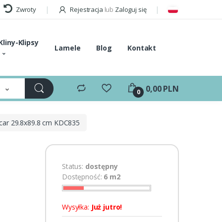
Zwroty
Rejestracja
lub
Zaloguj się
Kliny-Klipsy
Lamele
Blog
Kontakt
e
0,00 PLN
0
acar 29.8x89.8 cm KDC835
Status:
dostępny
Dostępność:
6 m2
Wysyłka:
Już jutro!