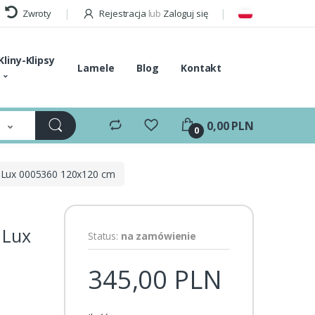
Zwroty
Rejestracja
lub
Zaloguj się
Kliny-Klipsy
Lamele
Blog
Kontakt
e
0,00 PLN
0
s Lux 0005360 120x120 cm
 Lux
Status:
na zamówienie
345,00 PLN