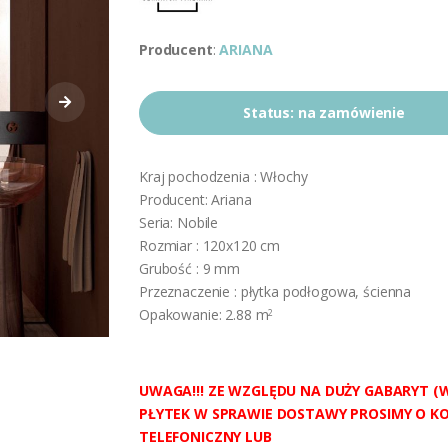
Producent
:
ARIANA
Status:
na zamówienie
Kraj pochodzenia : Włochy
Producent: Ariana
Seria: Nobile
Rozmiar : 120x120 cm
Grubość : 9 mm
Przeznaczenie : płytka podłogowa, ścienna
Opakowanie: 2.88 m
2
UWAGA!!! ZE WZGLĘDU NA DUŻY GABARYT (
PŁYTEK W SPRAWIE DOSTAWY PROSIMY O K
TELEFONICZNY LUB