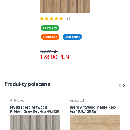
(9)
dostępny
Promocja
Bestseller
199,00 PLN
178,00 PLN
Produkty polecane
Artwood
Artwood
Płytki Ibero Artwood
Ibero Artwood Maple Rec-
Ribbon Grey Rec-bis 60x120
bis 19.8x120 Cm
Cm ścienne, Podłogowe