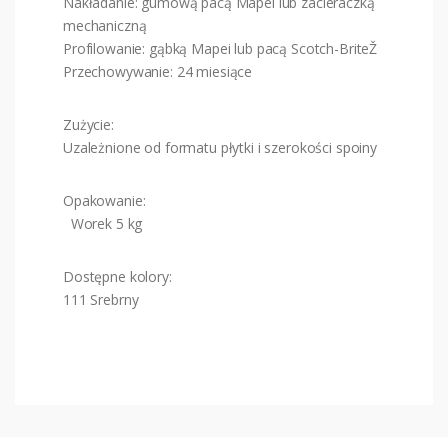
Nakładanie: gumową pacą Mapei lub zacieraczką
mechaniczną
Profilowanie: gąbką Mapei lub pacą Scotch-BriteŽ
Przechowywanie: 24 miesiące
Zużycie:
Uzależnione od formatu płytki i szerokości spoiny
Opakowanie:
Worek 5 kg
Dostępne kolory:
111 Srebrny