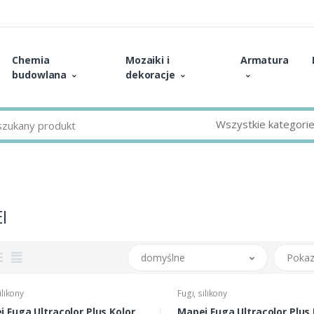
Chemia
Mozaiki i
Armatura
budowlana
dekoracje
Wszystkie kategori
I
domyślne
Pokaz
ilikony
Fugi, silikony
 Fuga Ultracolor Plus Kolor
Mapei Fuga Ultracolor Plus 