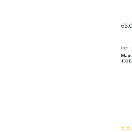
65,
Fugi, s
Mapei
132 B