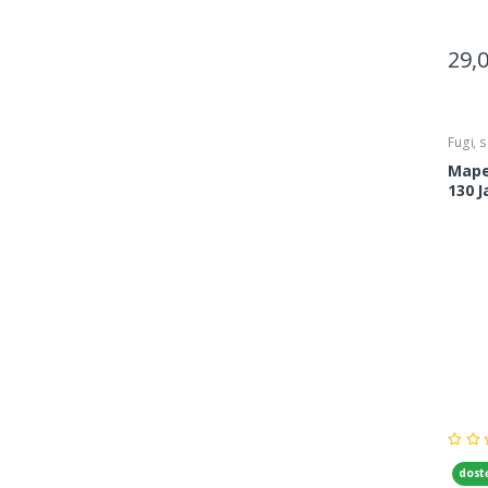
29,
Fugi, s
Mapei
130 J
dost