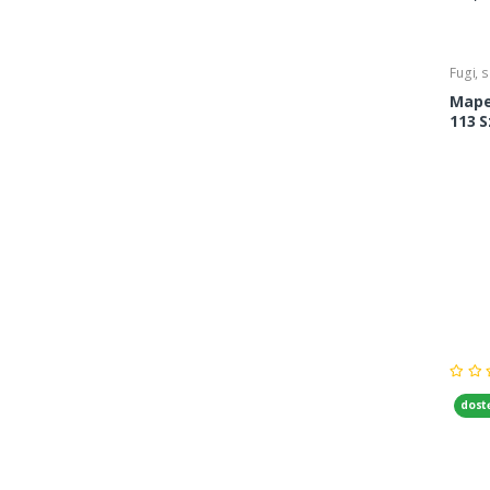
Fugi, s
Mapei
113 S
dost