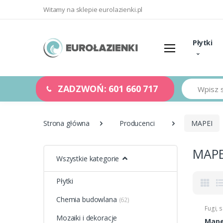
Witamy na sklepie eurolazienki.pl
Płytki
Szukaj
ZADZWOŃ: 601 660 717
Strona główna
Producenci
MAPEI
MAPE
Wszystkie kategorie
Płytki
Chemia budowlana
(62)
Fugi, s
Mozaiki i dekoracje
Mapei