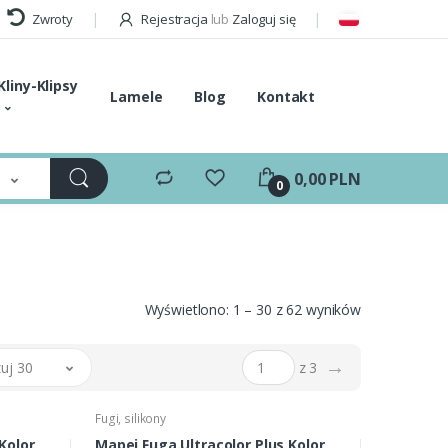
Zwroty
Rejestracja
lub
Zaloguj się
Kliny-Klipsy
Lamele
Blog
Kontakt
e
0,00 PLN
0
Wyświetlono: 1 – 30 z 62 wyników
→
uj 30
z 3
Fugi, silikony
Kolor
Mapei Fuga Ultracolor Plus Kolor