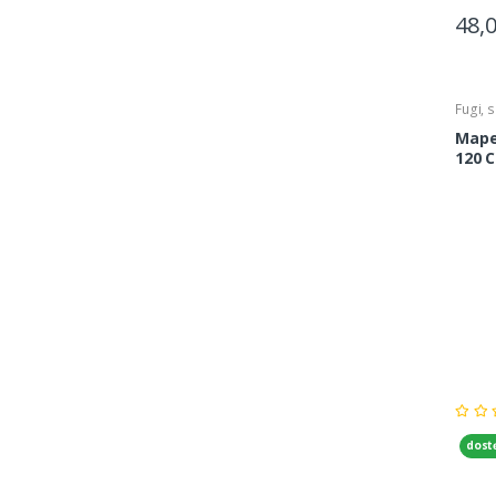
48,
Fugi, s
Mapei
120 C
dost