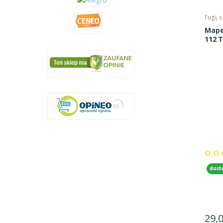
Fugi, s
Mapei
112 
dost
29,