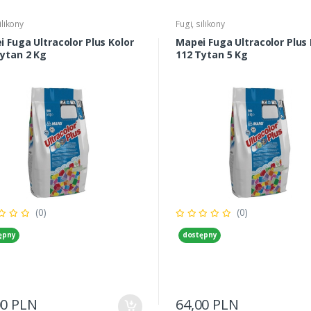
ilikony
Fugi, silikony
 Fuga Ultracolor Plus Kolor
Mapei Fuga Ultracolor Plus 
Tytan 2 Kg
112 Tytan 5 Kg
(0)
(0)
ępny
dostępny
00 PLN
64,00 PLN