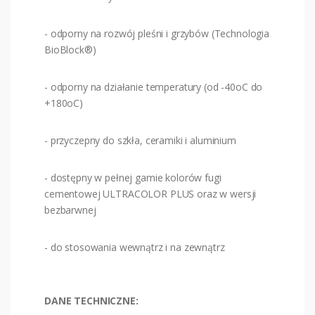
- odporny na rozwój pleśni i grzybów (Technologia
BioBlock®)
- odporny na działanie temperatury (od -40oC do
+180oC)
- przyczepny do szkła, ceramiki i aluminium
- dostępny w pełnej gamie kolorów fugi
cementowej ULTRACOLOR PLUS oraz w wersji
bezbarwnej
- do stosowania wewnątrz i na zewnątrz
DANE TECHNICZNE: