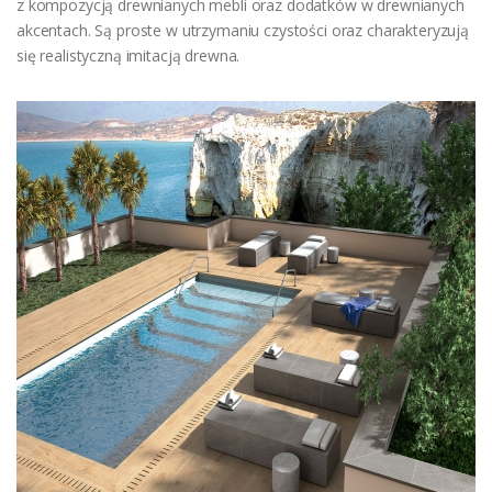
z kompozycją drewnianych mebli oraz dodatków w drewnianych
akcentach. Są proste w utrzymaniu czystości oraz charakteryzują
się realistyczną imitacją drewna.