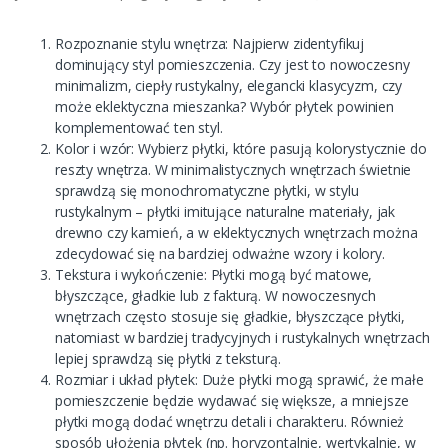
Rozpoznanie stylu wnętrza: Najpierw zidentyfikuj
dominujący styl pomieszczenia. Czy jest to nowoczesny
minimalizm, ciepły rustykalny, elegancki klasycyzm, czy
może eklektyczna mieszanka? Wybór płytek powinien
komplementować ten styl.
Kolor i wzór: Wybierz płytki, które pasują kolorystycznie do
reszty wnętrza. W minimalistycznych wnętrzach świetnie
sprawdzą się monochromatyczne płytki, w stylu
rustykalnym – płytki imitujące naturalne materiały, jak
drewno czy kamień, a w eklektycznych wnętrzach można
zdecydować się na bardziej odważne wzory i kolory.
Tekstura i wykończenie: Płytki mogą być matowe,
błyszczące, gładkie lub z fakturą. W nowoczesnych
wnętrzach często stosuje się gładkie, błyszczące płytki,
natomiast w bardziej tradycyjnych i rustykalnych wnętrzach
lepiej sprawdzą się płytki z teksturą.
Rozmiar i układ płytek: Duże płytki mogą sprawić, że małe
pomieszczenie będzie wydawać się większe, a mniejsze
płytki mogą dodać wnętrzu detali i charakteru. Również
sposób ułożenia płytek (np. horyzontalnie, wertykalnie, w