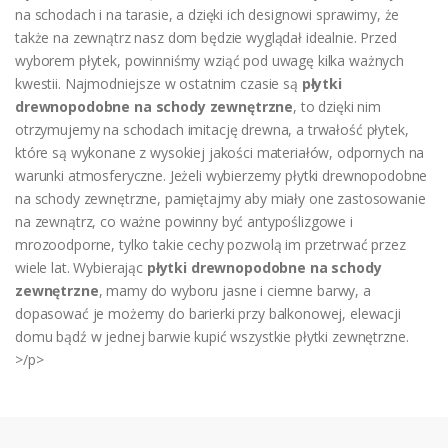
na schodach i na tarasie, a dzięki ich designowi sprawimy, że
także na zewnątrz nasz dom będzie wyglądał idealnie. Przed
wyborem płytek, powinniśmy wziąć pod uwagę kilka ważnych
kwestii. Najmodniejsze w ostatnim czasie są
płytki
drewnopodobne na schody zewnętrzne
, to dzięki nim
otrzymujemy na schodach imitację drewna, a trwałość płytek,
które są wykonane z wysokiej jakości materiałów, odpornych na
warunki atmosferyczne. Jeżeli wybierzemy płytki drewnopodobne
na schody zewnętrzne, pamiętajmy aby miały one zastosowanie
na zewnątrz, co ważne powinny być antypoślizgowe i
mrozoodporne, tylko takie cechy pozwolą im przetrwać przez
wiele lat. Wybierając
płytki drewnopodobne na schody
zewnętrzne
, mamy do wyboru jasne i ciemne barwy, a
dopasować je możemy do barierki przy balkonowej, elewacji
domu bądź w jednej barwie kupić wszystkie płytki zewnętrzne.
>/p>