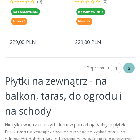
(0)
(0)
na zamówienie
na zamówienie
Nowość
Nowość
229,00 PLN
229,00 PLN
Poprzednia
1
2
Płytki na zewnątrz - na
balkon, taras, do ogrodu i
na schody
Nie tylko wnętrza naszych domów potrzebują ładnych płytek.
Przestrzeń na zewnątrz również może wiele zyskać przez ich
odpowiedni dobór. Płytki odgrywają niebagatelną rolę w aranżacji