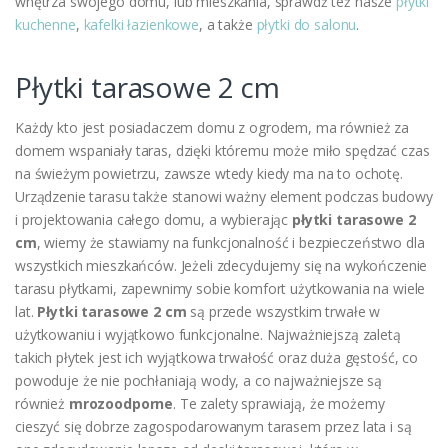
wnętrza swojego domu, lub mieszkania, sprawdź też nasze
płytki
kuchenne
,
kafelki łazienkowe
, a także
płytki do salonu
.
Płytki tarasowe 2 cm
Każdy kto jest posiadaczem domu z ogrodem, ma również za
domem wspaniały taras, dzięki któremu może miło spędzać czas
na świeżym powietrzu, zawsze wtedy kiedy ma na to ochotę.
Urządzenie tarasu także stanowi ważny element podczas budowy
i projektowania całego domu, a wybierając
płytki tarasowe 2
cm
, wiemy że stawiamy na funkcjonalność i bezpieczeństwo dla
wszystkich mieszkańców. Jeżeli zdecydujemy się na wykończenie
tarasu płytkami, zapewnimy sobie komfort użytkowania na wiele
lat.
Płytki tarasowe 2 cm
są przede wszystkim trwałe w
użytkowaniu i wyjątkowo funkcjonalne. Najważniejszą zaletą
takich płytek jest ich wyjątkowa trwałość oraz duża gęstość, co
powoduje że nie pochłaniają wody, a co najważniejsze są
również
mrozoodporne
. Te zalety sprawiają, że możemy
cieszyć się dobrze zagospodarowanym tarasem przez lata i są