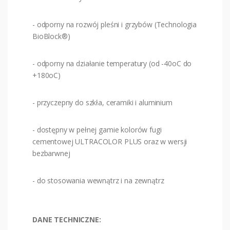
- odporny na rozwój pleśni i grzybów (Technologia
BioBlock®)
- odporny na działanie temperatury (od -40oC do
+180oC)
- przyczepny do szkła, ceramiki i aluminium
- dostępny w pełnej gamie kolorów fugi
cementowej ULTRACOLOR PLUS oraz w wersji
bezbarwnej
- do stosowania wewnątrz i na zewnątrz
DANE TECHNICZNE: