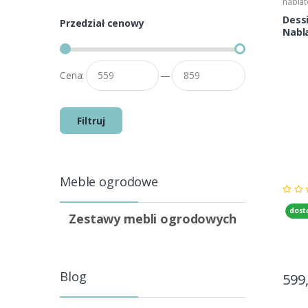
nabla
Dess
Przedział cenowy
Nabl
Cena:
—
Filtruj
Meble ogrodowe
dost
Zestawy mebli ogrodowych
Blog
599