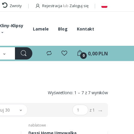
Zwroty
Rejestracja
lub
Zaloguj się
Kliny-Klipsy
Lamele
Blog
Kontakt
e
0,00 PLN
0
Wyświetlono: 1 – 7 z 7 wyników
→
uj 30
z 1
nablatowe
Dessi Home Umywalka