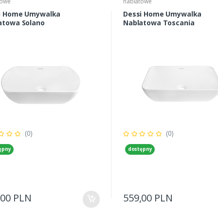
towe
nablatowe
i Home Umywalka
Dessi Home Umywalka
atowa Solano
Nablatowa Toscania
(0)
(0)
ępny
dostępny
,00 PLN
559,00 PLN