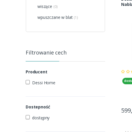
Nabl
wiszące
(0)
wpuszczane w blat
(1)
Filtrowanie cech
Producent
dost
Dessi Home
Dostepność
599
dostępny