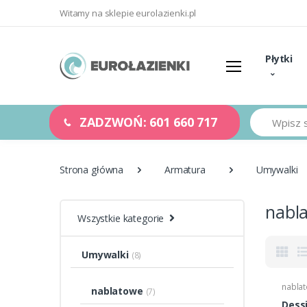
Witamy na sklepie eurolazienki.pl
Płytki
Szukaj
ZADZWOŃ: 601 660 717
Strona główna
Armatura
Umywalki
nabl
Wszystkie kategorie
Umywalki
(8)
nabla
nablatowe
(7)
Dess