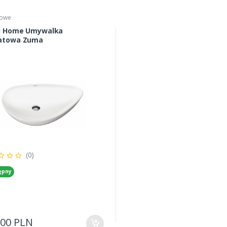
towe
i Home Umywalka
atowa Zuma
(0)
ępny
,00 PLN