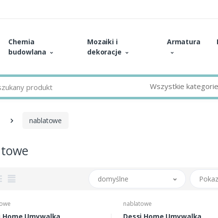
Chemia
Mozaiki i
Armatura
budowlana
dekoracje
Wszystkie kategori
nablatowe
atowe
domyślne
Pokaz
towe
nablatowe
i Home Umywalka
Dessi Home Umywalka