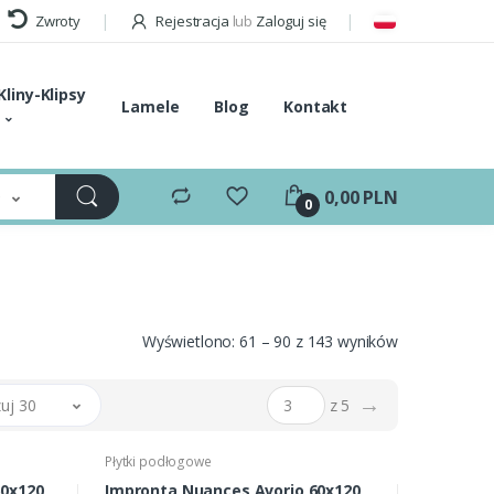
Zwroty
Rejestracja
lub
Zaloguj się
Kliny-Klipsy
Lamele
Blog
Kontakt
e
0,00 PLN
0
Wyświetlono: 61 – 90 z 143 wyników
→
uj 30
z 5
Płytki podłogowe
Impronta Nuances Avorio 60x120