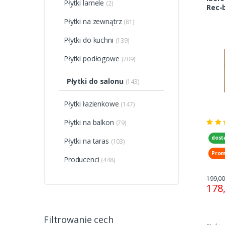
Płytki lamele
(2)
Rec-b
Podł
Płytki na zewnątrz
(81)
Płytki do kuchni
(139)
Płytki podłogowe
(209)
Płytki do salonu
(143)
Płytki łazienkowe
(147)
Płytki na balkon
(79)
dost
Płytki na taras
(103)
Prom
Producenci
(448)
199,00
178
Filtrowanie cech