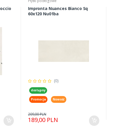
Płytki podłogowe
occio
Impronta Nuances Bianco Sq
60x120 Nu01ba
(0)
dostępny
Promocja
Nowość
209,00 PLN
189,00 PLN