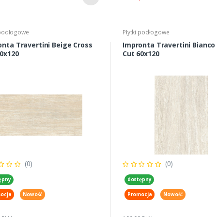
 podłogowe
Płytki podłogowe
nta Travertini Beige Cross
Impronta Travertini Bianco
60x120
Cut 60x120
(0)
(0)
ępny
dostępny
ocja
Nowość
Promocja
Nowość