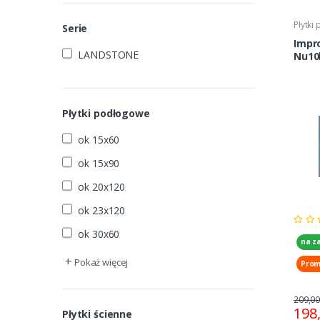
Płytki
Serie
Impr
LANDSTONE
Nu10
Płytki podłogowe
ok 15x60
ok 15x90
ok 20x120
ok 23x120
ok 30x60
na z
+
Pokaż więcej
Prom
209,00
198
Płytki ścienne