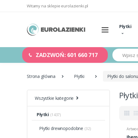
Witamy na sklepie eurolazienki.pl
Płytki
Szukaj
ZADZWOŃ: 601 660 717
Strona główna
Płytki
Płytki do salon
Płytk
Wszystkie kategorie
Płytki
(1437)
Płytki drewnopodobne
(32)
Artwo
Iber