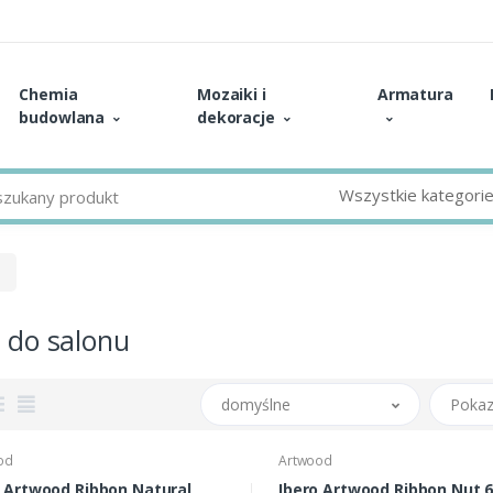
Chemia
Mozaiki i
Armatura
budowlana
dekoracje
Wszystkie kategori
u
i do salonu
domyślne
Pokaz
od
Artwood
o Artwood Ribbon Natural
Ibero Artwood Ribbon Nut 60x120