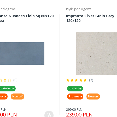
 podłogowe
Płytki podłogowe
onta Nuances Cielo Sq 60x120
Impronta Silver Grain Grey
ba
120x120
(0)
(3)
amówienie
dostępny
ocja
Nowość
Promocja
Nowość
 PLN
299,00 PLN
,00 PLN
239,00 PLN