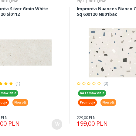
 podłogowe
Płytki podłogowe
r Grain White
Impronta Nuances Bianco C
120x120 Si0112
Sq 60x120 Nu01bac
(1)
(0)
amówienie
na zamówienie
ocja
Nowość
Promocja
Nowość
 PLN
229,00 PLN
,00 PLN
199,00 PLN