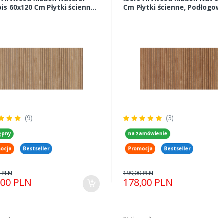
is 60x120 Cm Płytki ścienne,
Cm Płytki ścienne, Podłog
ogowe
(9)
(3)
ępny
na zamówienie
ocja
Bestseller
Promocja
Bestseller
 PLN
199,00 PLN
,00 PLN
178,00 PLN