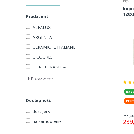
Płytki
Impronta Silve
Producent
ALFALUX
ARGENTA
CERAMICHE ITALIANE
CICOGRES
CIFRE CERAMICA
+
Pokaż więcej
na z
Dostepność
Prom
dostępny
299,00
239
na zamówienie