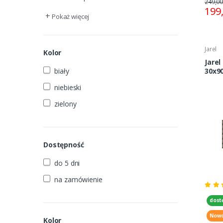
249,00
199
+
Pokaż więcej
Jarel
Kolor
Jarel Cif
biały
30x9
niebieski
zielony
Dostępność
do 5 dni
na zamówienie
dost
Nowo
Kolor