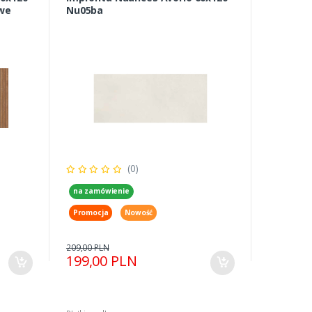
owe
Nu05ba
(0)
na zamówienie
Promocja
Nowość
209,00 PLN
199,00 PLN