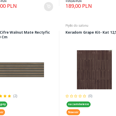
 PLN
199,00 PLN
,00 PLN
189,00 PLN
Płytki do salonu
re Walnut Mate Rectyfic
Keradom Grape Kit- Kat 12,
0 Cm
(2)
(0)
ępny
na zamówienie
ść
Nowość