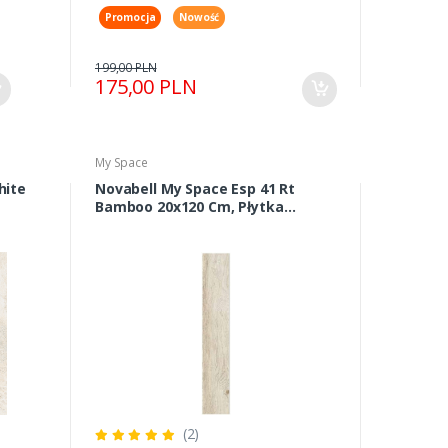
Promocja
Nowość
199,00 PLN
175,00 PLN
My Space
hite
Novabell My Space Esp 41 Rt
Bamboo 20x120 Cm, Płytka
Drewnopodobna Gresowa
(2)