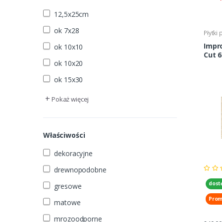
12,5x25cm
ok 7x28
Płytki
Impro
ok 10x10
Cut 
ok 10x20
ok 15x30
+
Pokaż więcej
Właściwości
dekoracyjne
drewnopodobne
dost
gresowe
Prom
matowe
mrozoodporne