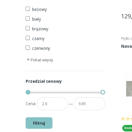
beżowy
129
biały
brązowy
czarny
Płytki
Navar
czerwony
+
Pokaż więcej
Przedział cenowy
Cena:
—
Filtruj
dost