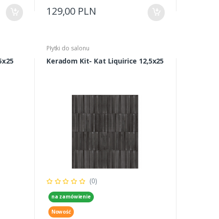
129,00 PLN
Płytki do salonu
5x25
Keradom Kit- Kat Liquirice 12,5x25
(0)
na zamówienie
Nowość