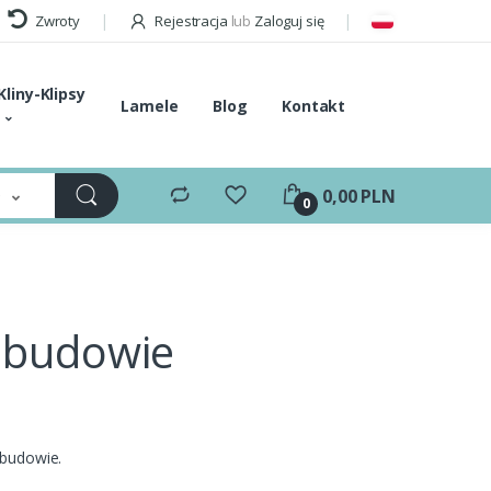
Zwroty
Rejestracja
lub
Zaloguj się
Kliny-Klipsy
Lamele
Blog
Kontakt
e
0,00 PLN
0
ebudowie
ebudowie.