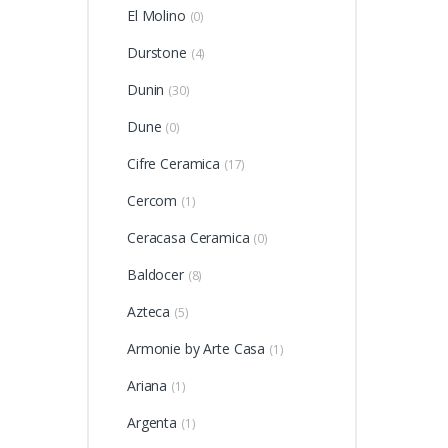
El Molino
(0)
Durstone
(4)
Dunin
(30)
Dune
(0)
Cifre Ceramica
(17)
Cercom
(1)
Ceracasa Ceramica
(0)
Baldocer
(8)
Azteca
(5)
Armonie by Arte Casa
(1)
Ariana
(1)
Argenta
(1)