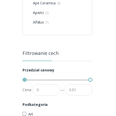
Ape Ceramica
(6)
Aparici
(2)
Alfalux
(7)
Filtrowanie cech
Przedział cenowy
Cena:
—
Podkategoria
Art