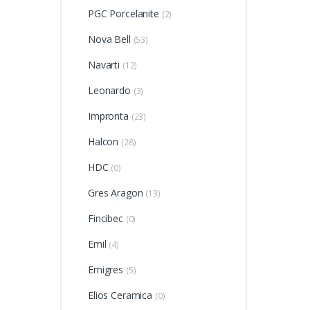
PGC Porcelanite
(2)
Nova Bell
(53)
Navarti
(12)
Leonardo
(3)
Impronta
(23)
Halcon
(28)
HDC
(0)
Gres Aragon
(13)
Fincibec
(0)
Emil
(4)
Emigres
(5)
Elios Ceramica
(0)