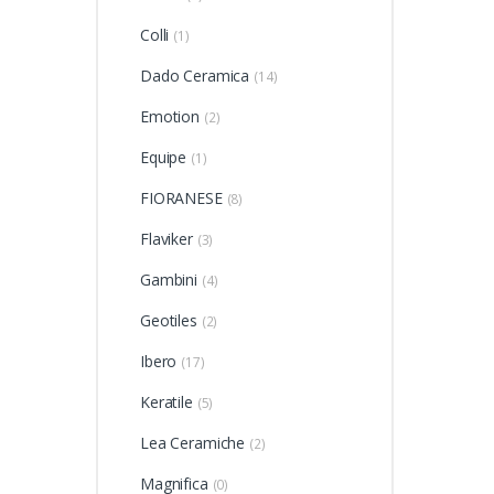
Colli
(1)
Dado Ceramica
(14)
Emotion
(2)
Equipe
(1)
FIORANESE
(8)
Flaviker
(3)
Gambini
(4)
Geotiles
(2)
Ibero
(17)
Keratile
(5)
Lea Ceramiche
(2)
Magnifica
(0)