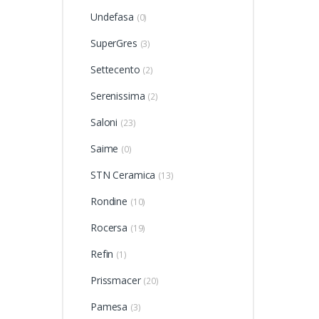
Undefasa
(0)
SuperGres
(3)
Settecento
(2)
Serenissima
(2)
Saloni
(23)
Saime
(0)
STN Ceramica
(13)
Rondine
(10)
Rocersa
(19)
Refin
(1)
Prissmacer
(20)
Pamesa
(3)