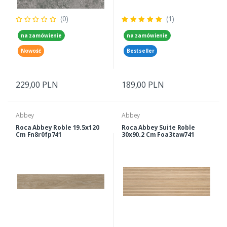
(0)
(1)
na zamówienie
na zamówienie
Nowość
Bestseller
229,00 PLN
189,00 PLN
Abbey
Abbey
Roca Abbey Roble 19.5x120
Roca Abbey Suite Roble
Cm Fn8r0fp741
30x90.2 Cm Foa3taw741