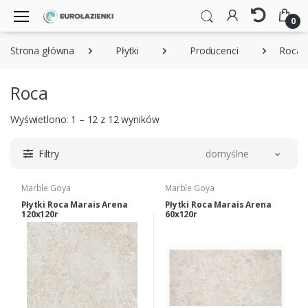
0
Strona główna
Płytki
Producenci
Roca
Roca
Wyświetlono: 1 – 12 z 12 wyników
Filtry
domyślne
Marble Goya
Marble Goya
Płytki Roca Marais Arena
Płytki Roca Marais Arena
120x120r
60x120r