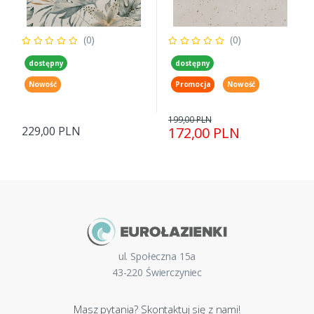
(0)
(0)
dostępny
dostępny
Nowość
Promocja
Nowość
199,00 PLN
229,00 PLN
172,00 PLN
ul. Społeczna 15a
43-220 Świerczyniec
Masz pytania? Skontaktuj się z nami!