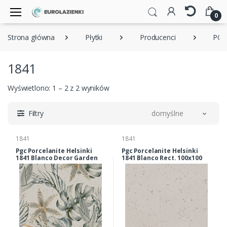
0
Strona główna
Płytki
Producenci
PGC 
1841
Wyświetlono: 1 – 2 z 2 wyników
Filtry
domyślne
1841
1841
Pgc Porcelanite Helsinki
Pgc Porcelanite Helsinki
1841 Blanco Decor Garden
1841 Blanco Rect. 100x100
Rect. 100x100 Cm
Cm