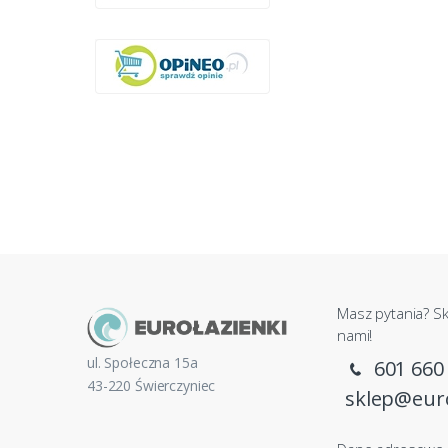
Masz pytania? Sk
nami!
ul. Społeczna 15a
601 660
43-220 Świerczyniec
sklep@euro