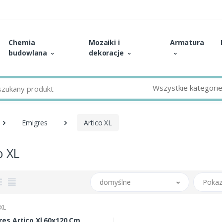
Chemia
Mozaiki i
Armatura
budowlana
dekoracje
Wszystkie kategori
Emigres
Artico XL
o XL
domyślne
Pokaz
 XL
es Artico Xl 60x120 Cm