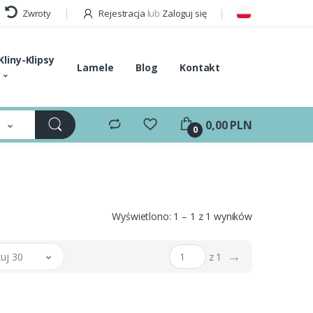
Zwroty
Rejestracja
lub
Zaloguj się
Kliny-Klipsy
Lamele
Blog
Kontakt
e
0,00 PLN
0
Wyświetlono: 1 – 1 z 1 wyników
→
uj 30
z 1