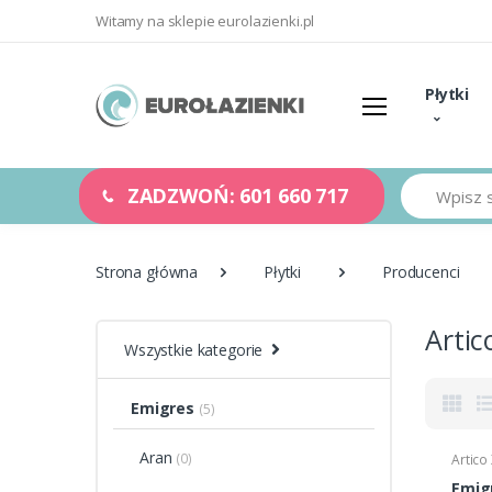
Witamy na sklepie eurolazienki.pl
Płytki
Szukaj
ZADZWOŃ: 601 660 717
Strona główna
Płytki
Producenci
Artic
Wszystkie kategorie
Emigres
(5)
Aran
(0)
Artico
Emigr