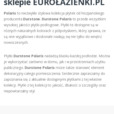
sklepie EUROŁAZIENKI.PL
Polaris
to niezwykle stylowa kolekcja płytek od hiszpańskiego
producenta
Durstone
.
Durstone Polaris
to przede wszystkim
wysokiej jakości płytki podłogowe. Płytki te dostępne są w
różnych naturalnych kolorach z półpołyskiem, który sprawia, że
są one wyjątkowe i doskonale nadają się nie tylko do wnętrz
nowoczesnych.
Płytki
Durstone Polaris
nadadzą blasku każdej podłodze. Można
je wykorzystać zarówno w domu, jak i w przestrzeniach użytku
publicznego.
Durstone Polaris
może także stanowić element
dekoracyjny całego pomieszczenia. Serdecznie zapraszamy do
zapoznania się z aktualnie dostępnymi płytkami z tej właśnie
kolekcji. Płytki z tej kolekcji to jakość, dbałość o szczegóły oraz
niepowtarzalny styl.