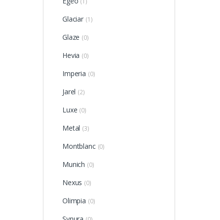
Egeo
(1)
Glaciar
(1)
Glaze
(0)
Hevia
(0)
Imperia
(0)
Jarel
(2)
Luxe
(0)
Metal
(3)
Montblanc
(0)
Munich
(0)
Nexus
(0)
Olimpia
(0)
Synura
(0)