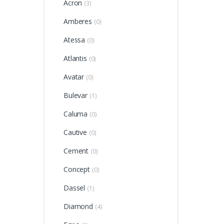
Acron
(3)
Amberes
(0)
Atessa
(0)
Atlantis
(0)
Avatar
(0)
Bulevar
(1)
Caluma
(0)
Cautive
(0)
Cement
(0)
Concept
(0)
Dassel
(1)
Diamond
(4)