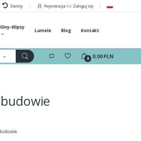
Zwroty
Rejestracja
lub
Zaloguj się
Kliny-Klipsy
Lamele
Blog
Kontakt
e
0,00 PLN
0
ebudowie
ebudowie.