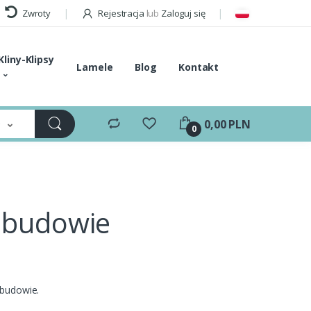
Zwroty
Rejestracja
lub
Zaloguj się
Kliny-Klipsy
Lamele
Blog
Kontakt
e
0,00 PLN
0
ebudowie
ebudowie.