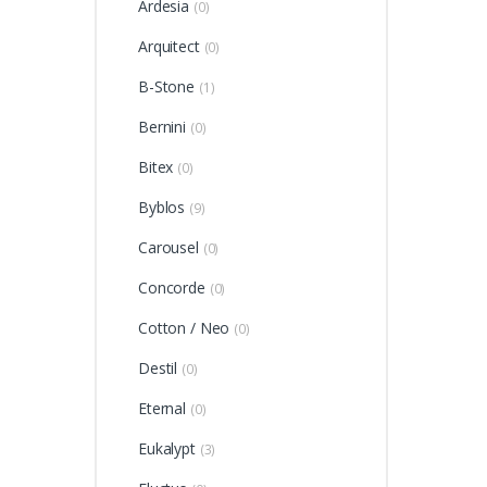
Ardesia
(0)
Arquitect
(0)
B-Stone
(1)
Bernini
(0)
Bitex
(0)
Byblos
(9)
Carousel
(0)
Concorde
(0)
Cotton / Neo
(0)
Destil
(0)
Eternal
(0)
Eukalypt
(3)