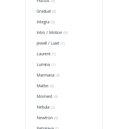
Fluctus
(0)
Gradual
(0)
Integra
(0)
Intro / Motion
(0)
Jewell / Luxit
(1)
Laurent
(1)
Lumina
(1)
Marmaria
(0)
Mattei
(0)
Moment
(0)
Nebula
(2)
Newtron
(0)
Petralava
(1)