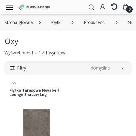
0
Strona główna
Płytki
Producenci
Nova
Oxy
Wyświetlono: 1 – 1 z 1 wyników
Filtry
domyślne
Oxy
Płytka Tarasowa Novabell
Lounge Shadow Lng
962r 60x120x2cm