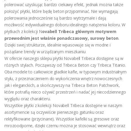
polerować uzyskując bardzo ciekawy efekt, jednak można także
położyć płytki, które będę beton przypominać. Nie wymagają
polerowania jednocześnie są bardzo wytrzymałe i dają
możliwość indywidualnego doboru idealnego natężenia koloru. W
płytkach z kolekcji N
ovabell Tribeca głównym motywem
przewodnim jest właśnie ponadczasowy, surowy beton
.
Dzięki swej strukturze, idealnie wpasowuje się w modne i
pożądane trendy w urządzanym mieszkaniu
W ofercie naszego sklepu płytki Novabell Tribeca dostępne są w
różnych stylach. Począwszy od Tribeca Beton czy Tribeca Titanio.
Oba modele to całkowicie gładkie kafle, w typowym industrialnym
stylu, z przeznaczeniem do wykończenia wnętrz nowoczesnych
jak i eleganckich, a skończywszy na Tribeca Beton Patchwork,
które potrafią nieco ożywić przestrzeń i nadać jej niecodziennego
wyglądu oraz charakteru.
Wszystkie płytki z kolekcji Novabell Tribeca dostępne w naszym
asortymencie są oczywiście pierwszego gatunku oraz
rektyfikowane (przycinane). Wszystkie kafelki są gresowe oraz
mrozoodporne, dzięki czemu można je stosować wewnątrz oraz